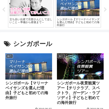
ーゼス
立ち合い出産で旦那さんにしてほし
【
シンガポール【マリーナベイサンズ
こそ
いこと～準備から産後まで～
む
を選んだ理由】子どもと初めての海
～
外旅行
シンガポール
旅行
旅行
シンガポール【マリーナ
シンガポール夜景観賞ツ
ベイサンズを選んだ理
アー【チリクラブ、スペ
由】子どもと初めての海
クトラ、ガーデン・ラプ
外旅行
ソディ】子どもと初めて
の海外旅行