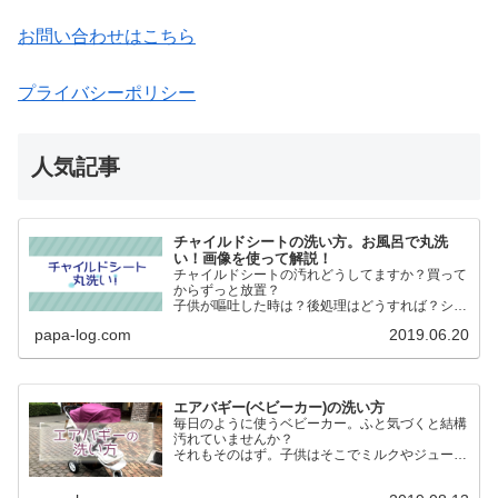
お問い合わせはこちら
プライバシーポリシー
人気記事
チャイルドシートの洗い方。お風呂で丸洗
い！画像を使って解説！
チャイルドシートの汚れどうしてますか？買って
からずっと放置？
子供が嘔吐した時は？後処理はどうすれば？シー
トの表面だけ外して洗う？本体は？
papa-log.com
2019.06.20
そもそもチャイルドシート本体って洗えるの？
大丈夫！本体丸ごと洗いましょう！
エアバギー(ベビーカー)の洗い方
毎日のように使うベビーカー。ふと気づくと結構
汚れていませんか？
それもそのはず。子供はそこでミルクやジュース
を飲んだりおやつ食べたりします。
子供が乗るものだからこそ清潔にしたい。という