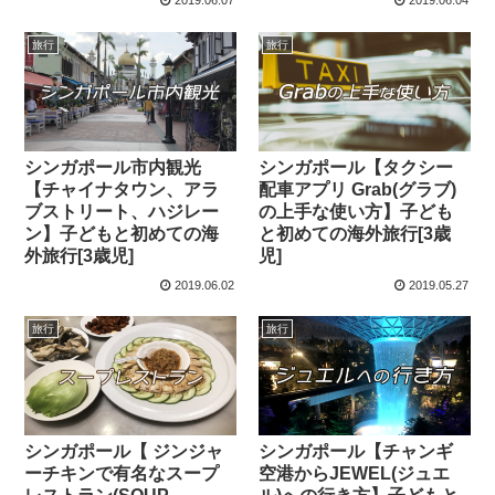
2019.06.07
2019.06.04
旅行
旅行
シンガポール市内観光
シンガポール【タクシー
【チャイナタウン、アラ
配車アプリ Grab(グラブ)
ブストリート、ハジレー
の上手な使い方】子ども
ン】子どもと初めての海
と初めての海外旅行[3歳
外旅行[3歳児]
児]
2019.06.02
2019.05.27
旅行
旅行
シンガポール【 ジンジャ
シンガポール【チャンギ
ーチキンで有名なスープ
空港からJEWEL(ジュエ