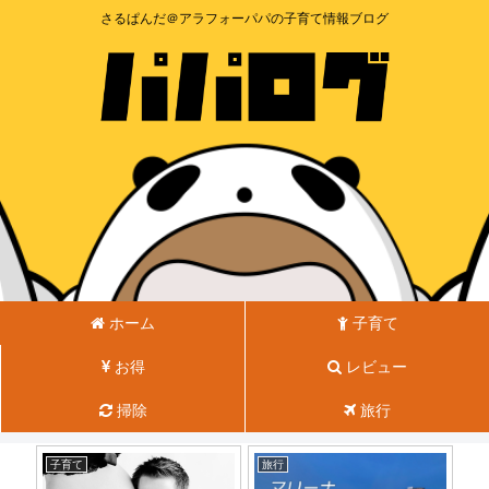
さるぱんだ＠アラフォーパパの子育て情報ブログ
ホーム
子育て
お得
レビュー
掃除
旅行
子育て
旅行
子