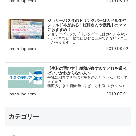
papa-log.com
2019.08.13
ことでエアバギー(ベビーカー)を洗いました。
ジョリーパスタのドリンクバーはカベルネや
シャルドネがある！妊婦さんや授乳中のママ
におすすめ！
ジョリーパスタのドリンクバーにはカベルネやシ
ャルドネなど、他では飲むことができないメニュ
ーがあります。
アルコールを我慢しているけど「せめて飲んでる
papa-log.com
2019.08.02
気分だけでも味わいたい」という妊婦さんや授乳
中のママにおすすめ！
【牛乳の選び方】種類が多すぎてどれを選べ
ばいいかわからない人へ
牛乳に相談できるほど牛乳のことちゃんと知って
ますか？
種類多すぎ！価格違いすぎ！どれ選べばいいの
よ？安いのじゃダメなの？
papa-log.com
2019.07.01
日々、買い物するものを何となく買うのではなく
内容などを正しく理解した上で自らが選択して
自分たちにあったものを選びたいですね。
カテゴリー