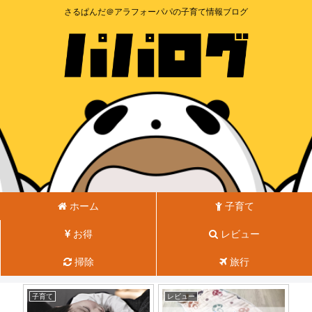
さるぱんだ＠アラフォーパパの子育て情報ブログ
ホーム
子育て
お得
レビュー
掃除
旅行
子育て
レビュー
子