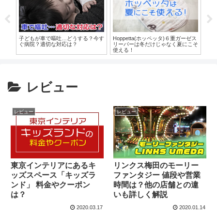
治ら
子どもが車で嘔吐…どうする？今す
【
Hoppetta(ホッペッタ)６重ガーゼス
れて
ぐ病院？適切な対応は？
の
リーパーは冬だけじゃなく夏にこそ
使える！
レビュー
レビュー
レビュー
東京インテリアにあるキ
リンクス梅田のモーリー
ッズスペース「キッズラ
ファンタジー 値段や営業
ンド」 料金やクーポン
時間は？他の店舗との違
は？
いも詳しく解説
2020.03.17
2020.01.14