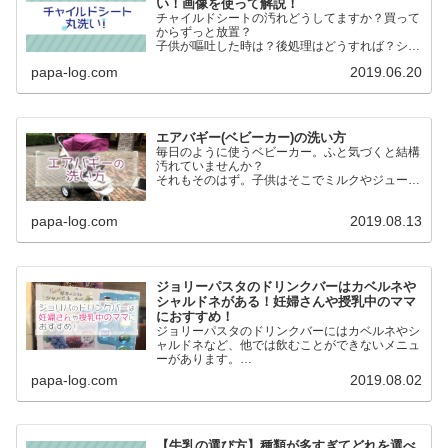
い！画像を使って解説！
チャイルドシートの汚れどうしてますか？買って
からずっと放置？
子供が嘔吐した時は？後処理はどうすれば？シー
トの表面だけ外して洗う？本体は？
papa-log.com
2019.06.20
そもそもチャイルドシート本体って洗えるの？
大丈夫！本体丸ごと洗いましょう！
エアバギー(ベビーカー)の洗い方
毎日のように使うベビーカー。ふと気づくと結構
汚れていませんか？
それもそのはず。子供はそこでミルクやジュース
を飲んだりおやつ食べたりします。
子供が乗るものだからこそ清潔にしたい。という
papa-log.com
2019.08.13
ことでエアバギー(ベビーカー)を洗いました。
ジョリーパスタのドリンクバーはカベルネや
シャルドネがある！妊婦さんや授乳中のママ
におすすめ！
ジョリーパスタのドリンクバーにはカベルネやシ
ャルドネなど、他では飲むことができないメニュ
ーがあります。
アルコールを我慢しているけど「せめて飲んでる
papa-log.com
2019.08.02
気分だけでも味わいたい」という妊婦さんや授乳
中のママにおすすめ！
【牛乳の選び方】種類が多すぎてどれを選べ