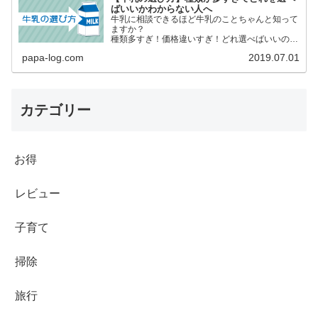
ばいいかわからない人へ
牛乳に相談できるほど牛乳のことちゃんと知って
ますか？
種類多すぎ！価格違いすぎ！どれ選べばいいの
よ？安いのじゃダメなの？
papa-log.com
2019.07.01
日々、買い物するものを何となく買うのではなく
内容などを正しく理解した上で自らが選択して
自分たちにあったものを選びたいですね。
カテゴリー
お得
レビュー
子育て
掃除
旅行