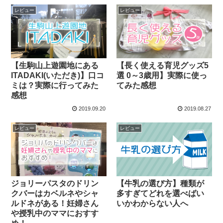
レビュー
レビュー
【生駒山上遊園地にある
【長く使える育児グッズ5
ITADAKI(いただき)】口コ
選 0～3歳用】実際に使っ
ミは？実際に行ってみた
てみた感想
感想
2019.09.20
2019.08.27
レビュー
レビュー
ジョリーパスタのドリン
【牛乳の選び方】種類が
クバーはカベルネやシャ
多すぎてどれを選べばい
ルドネがある！妊婦さん
いかわからない人へ
や授乳中のママにおすす