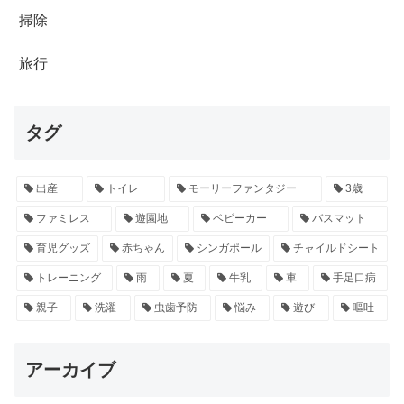
掃除
旅行
タグ
出産
トイレ
モーリーファンタジー
3歳
ファミレス
遊園地
ベビーカー
バスマット
育児グッズ
赤ちゃん
シンガポール
チャイルドシート
トレーニング
雨
夏
牛乳
車
手足口病
親子
洗濯
虫歯予防
悩み
遊び
嘔吐
アーカイブ