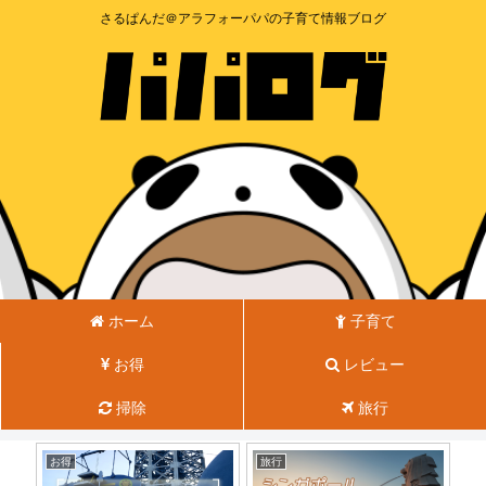
さるぱんだ＠アラフォーパパの子育て情報ブログ
ホーム
子育て
お得
レビュー
掃除
旅行
お得
旅行
子