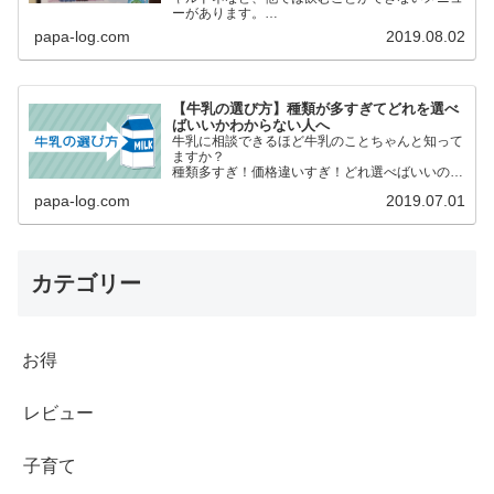
ーがあります。
アルコールを我慢しているけど「せめて飲んでる
papa-log.com
2019.08.02
気分だけでも味わいたい」という妊婦さんや授乳
中のママにおすすめ！
【牛乳の選び方】種類が多すぎてどれを選べ
ばいいかわからない人へ
牛乳に相談できるほど牛乳のことちゃんと知って
ますか？
種類多すぎ！価格違いすぎ！どれ選べばいいの
よ？安いのじゃダメなの？
papa-log.com
2019.07.01
日々、買い物するものを何となく買うのではなく
内容などを正しく理解した上で自らが選択して
自分たちにあったものを選びたいですね。
カテゴリー
お得
レビュー
子育て