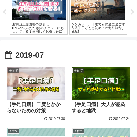
の海
生駒山上遊園地の割引は
シンガポール【雨でも快適に過ごす
【
ITADAKI(いただき)のチケットにも
方法】子どもと初めての海外旅行[3
の
ついてくる！併用してお得に遊ぼ
歳児]
う。
2019-07
子育て
子育て
【手足口病】二度とかか
【手足口病】大人が感染
らないための対策
すると地獄…
2019.07.30
2019.07.24
子育て
子育て