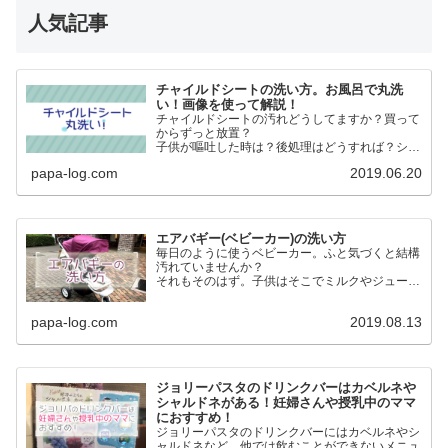
人気記事
チャイルドシートの洗い方。お風呂で丸洗
い！画像を使って解説！
チャイルドシートの汚れどうしてますか？買って
からずっと放置？
子供が嘔吐した時は？後処理はどうすれば？シー
トの表面だけ外して洗う？本体は？
papa-log.com
2019.06.20
そもそもチャイルドシート本体って洗えるの？
大丈夫！本体丸ごと洗いましょう！
エアバギー(ベビーカー)の洗い方
毎日のように使うベビーカー。ふと気づくと結構
汚れていませんか？
それもそのはず。子供はそこでミルクやジュース
を飲んだりおやつ食べたりします。
子供が乗るものだからこそ清潔にしたい。という
papa-log.com
2019.08.13
ことでエアバギー(ベビーカー)を洗いました。
ジョリーパスタのドリンクバーはカベルネや
シャルドネがある！妊婦さんや授乳中のママ
におすすめ！
ジョリーパスタのドリンクバーにはカベルネやシ
ャルドネなど、他では飲むことができないメニュ