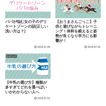
パパが悩む女の子のデリ
【おうまさんごっこ】子
ケートゾーンの話[正しい
供と遊びながらトレーニ
洗い方は？]
ング！体幹を鍛えると姿
勢が良くなり学力にも影
響が！
2019.07.09
2019.07.04
レビュー
【牛乳の選び方】種類が
多すぎてどれを選べばい
いかわからない人へ
2019.07.01