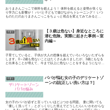
おうまさんごっこで体幹を鍛えよう！ 体幹を鍛えると姿勢が良くな
り学力にも影響が！ パパと子どもで遊びながらトレーニング！ いつ
ものただのおうまさんごっこをちょっと視点を変えてみてみると
「親も子どもも良いトレーニングになって一石二鳥だ！いや、三鳥
だ！」
【３歳は危ない】身近なところに
子育て
潜む危険。実際に起きた事例～室
内編～
子育てしていると、子供が大人の想像を超えていろいろないたずらを
します。0～2歳も危ないことはたくさんありましたが、3歳にもなる
と出来ることが増えて、今まで以上に危ないことをするようになりま
す。身近なところに潜む危険。うちの娘が、実際に起こした事件をご
紹介します。
パパが悩む女の子のデリケートゾ
子育て
ーンの話[正しい洗い方は？]
女の子のパパが必ずと言っていいほどぶつかる問題。 妻に聞いても
「優しく洗って！」とざっくりした答えでどうしたらいいかわからな
い… あるいは恥ずかしくて妻にも聞けない… そうやって悩んでいる