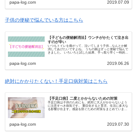
papa-log.com
2019.07.09
子供の便秘で悩んでいる方はこちら
【子どもの便秘解消法】ウンチがかたくて泣き出
すのが辛い
いつもトイレを痛がって、泣いてしまう子供…なんとか解
消してあげたいですよね。 うちの娘はずっと便秘で悩んで
きました。 いろいろと試した結果、手っ取り早く一時的な
解決策としてたどり着いた方法をご紹介します。
papa-log.com
2019.06.26
絶対にかかりたくない！手足口病対策はこちら
【手足口病】二度とかからないための対策
手足口病は子供のためにも、絶対に大人がかからないよう
に注意すべき病気です。 重症化すると育児、生活に多大な
る影響が出ます。感染を防ぐための対策をまとめていま
す。 1人でも多くの方に読んでいただければと思います。
papa-log.com
2019.07.30