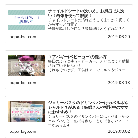
チャイルドシートの洗い方。お風呂で丸洗
い！画像を使って解説！
チャイルドシートの汚れどうしてますか？買って
からずっと放置？
子供が嘔吐した時は？後処理はどうすれば？シー
トの表面だけ外して洗う？本体は？
papa-log.com
2019.06.20
そもそもチャイルドシート本体って洗えるの？
大丈夫！本体丸ごと洗いましょう！
エアバギー(ベビーカー)の洗い方
毎日のように使うベビーカー。ふと気づくと結構
汚れていませんか？
それもそのはず。子供はそこでミルクやジュース
を飲んだりおやつ食べたりします。
子供が乗るものだからこそ清潔にしたい。という
papa-log.com
2019.08.13
ことでエアバギー(ベビーカー)を洗いました。
ジョリーパスタのドリンクバーはカベルネや
シャルドネがある！妊婦さんや授乳中のママ
におすすめ！
ジョリーパスタのドリンクバーにはカベルネやシ
ャルドネなど、他では飲むことができないメニュ
ーがあります。
アルコールを我慢しているけど「せめて飲んでる
papa-log.com
2019.08.02
気分だけでも味わいたい」という妊婦さんや授乳
中のママにおすすめ！