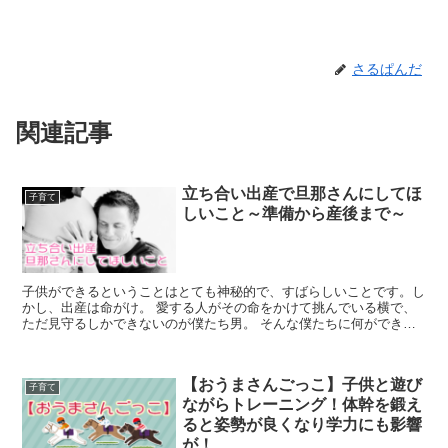
さるぱんだ
関連記事
立ち合い出産で旦那さんにしてほ
子育て
しいこと～準備から産後まで～
子供ができるということはとても神秘的で、すばらしいことです。し
かし、出産は命がけ。 愛する人がその命をかけて挑んでいる横で、
ただ見守るしかできないのが僕たち男。 そんな僕たちに何ができる
か。立ち会い出産に向けてできること、立ち会い出産の時にしてほし
いことについて書いています。
【おうまさんごっこ】子供と遊び
子育て
ながらトレーニング！体幹を鍛え
ると姿勢が良くなり学力にも影響
が！