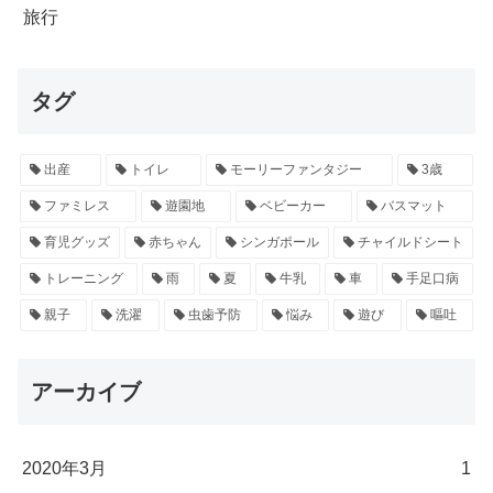
旅行
タグ
出産
トイレ
モーリーファンタジー
3歳
ファミレス
遊園地
ベビーカー
バスマット
育児グッズ
赤ちゃん
シンガポール
チャイルドシート
トレーニング
雨
夏
牛乳
車
手足口病
親子
洗濯
虫歯予防
悩み
遊び
嘔吐
アーカイブ
2020年3月
1