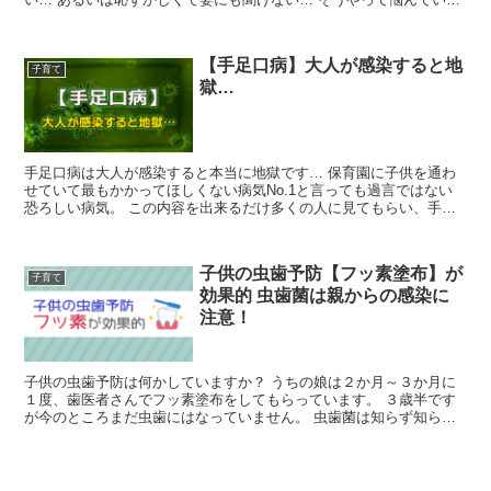
パパさん結構多いんです。
【手足口病】大人が感染すると地
子育て
獄…
手足口病は大人が感染すると本当に地獄です… 保育園に子供を通わ
せていて最もかかってほしくない病気No.1と言っても過言ではない
恐ろしい病気。 この内容を出来るだけ多くの人に見てもらい、手足
口病の大変さを知っていただけたらと思います。
子供の虫歯予防【フッ素塗布】が
子育て
効果的 虫歯菌は親からの感染に
注意！
子供の虫歯予防は何かしていますか？ うちの娘は２か月～３か月に
１度、歯医者さんでフッ素塗布をしてもらっています。 ３歳半です
が今のところまだ虫歯にはなっていません。 虫歯菌は知らず知らず
のうちの感染します。親からの感染に特に注意してください。