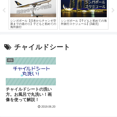
がか
シンガポール【日本からチャンギ空
シンガポール【子どもと初めての海
シ
港までの道のり】子どもと初めての
外旅行スケジュール】[3歳児]
JE
海外旅行
も
チャイルドシート
掃除
チャイルドシートの洗い
方。お風呂で丸洗い！画
像を使って解説！
2019.06.20