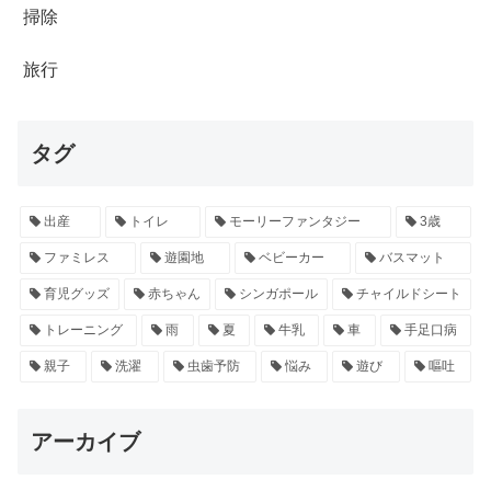
掃除
旅行
タグ
出産
トイレ
モーリーファンタジー
3歳
ファミレス
遊園地
ベビーカー
バスマット
育児グッズ
赤ちゃん
シンガポール
チャイルドシート
トレーニング
雨
夏
牛乳
車
手足口病
親子
洗濯
虫歯予防
悩み
遊び
嘔吐
アーカイブ