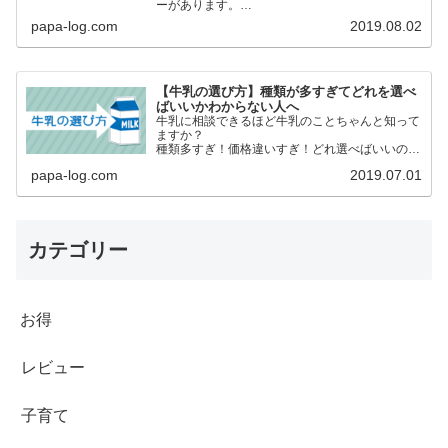
ーがあります。
アルコールを我慢しているけど「せめて飲んでる
papa-log.com
2019.08.02
気分だけでも味わいたい」という妊婦さんや授乳
中のママにおすすめ！
【牛乳の選び方】種類が多すぎてどれを選べ
ばいいかわからない人へ
牛乳に相談できるほど牛乳のことちゃんと知って
ますか？
種類多すぎ！価格違いすぎ！どれ選べばいいの
よ？安いのじゃダメなの？
papa-log.com
2019.07.01
日々、買い物するものを何となく買うのではなく
内容などを正しく理解した上で自らが選択して
自分たちにあったものを選びたいですね。
カテゴリー
お得
レビュー
子育て