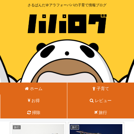
さるぱんだ＠アラフォーパパの子育て情報ブログ
ホーム
子育て
お得
レビュー
掃除
旅行
旅行
旅行
旅