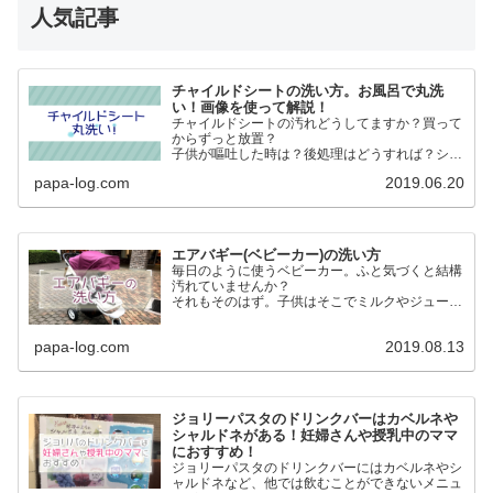
人気記事
チャイルドシートの洗い方。お風呂で丸洗
い！画像を使って解説！
チャイルドシートの汚れどうしてますか？買って
からずっと放置？
子供が嘔吐した時は？後処理はどうすれば？シー
トの表面だけ外して洗う？本体は？
papa-log.com
2019.06.20
そもそもチャイルドシート本体って洗えるの？
大丈夫！本体丸ごと洗いましょう！
エアバギー(ベビーカー)の洗い方
毎日のように使うベビーカー。ふと気づくと結構
汚れていませんか？
それもそのはず。子供はそこでミルクやジュース
を飲んだりおやつ食べたりします。
子供が乗るものだからこそ清潔にしたい。という
papa-log.com
2019.08.13
ことでエアバギー(ベビーカー)を洗いました。
ジョリーパスタのドリンクバーはカベルネや
シャルドネがある！妊婦さんや授乳中のママ
におすすめ！
ジョリーパスタのドリンクバーにはカベルネやシ
ャルドネなど、他では飲むことができないメニュ